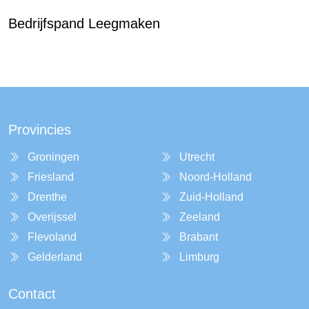
Bedrijfspand Leegmaken
Provincies
Groningen
Utrecht
Friesland
Noord-Holland
Drenthe
Zuid-Holland
Overijssel
Zeeland
Flevoland
Brabant
Gelderland
Limburg
Contact