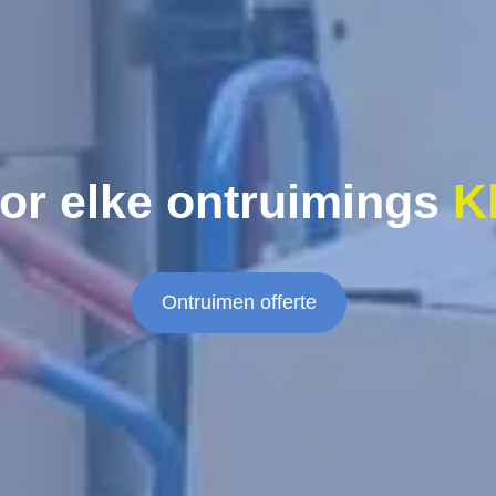
or elke ontruimings
K
Ontruimen offerte