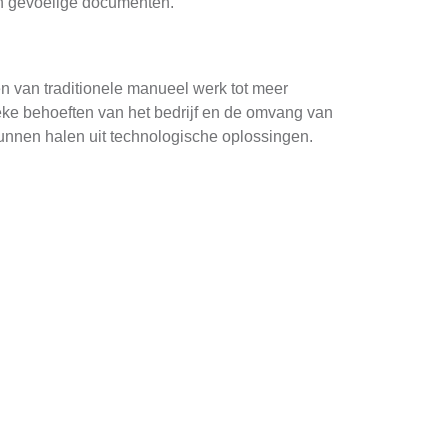
an gevoelige documenten.
en van traditionele manueel werk tot meer
eke behoeften van het bedrijf en de omvang van
 kunnen halen uit technologische oplossingen.
worden verwijderd moeten correct worden
 het veilige vernietigen van gevoelige
ivacy van medewerkers en bedrijfsgeheimen.
tailleerde inventarisatie van alle materialen
ngen. Het is belangrijk om een tijdschema op te