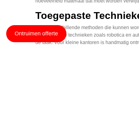
hoeveelheid materiaal dat moet worden verwijd
Toegepaste Techniek
Er zijn verschillende methoden die kunnen word
Ontruimen offerte
geavanceerde technieken zoals robotica en aut
de taak. Voor kleine kantoren is handmatig ont
Veiligheid en Milieu
Veiligheid en milieu zijn twee cruciale aspect
verwerkt volgens de lokale milieuregels. Dit om
documenten. Veiligheid gaat niet alleen over 
Planning en Organisa
Een goed geplande kantoor ontruiming in 1e Exl
die moeten worden verwijderd. Hierna volgt het 
stellen dat minimaal storing van de dagelijkse b