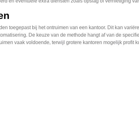
erd en eventuele extra diensten zoals opslag of vernietiging v
en
en toegepast bij het ontruimen van een kantoor. Dit kan variër
omatisering. De keuze van de methode hangt af van de specifi
ruimen vaak voldoende, terwijl grotere kantoren mogelijk profit
en bij kantoor ontruimen in 1e Exloërmond. Alle materialen die 
vat het scheiden van afval, het hergebruiken van recyclables en
het fysieke ontruimen, maar ook over het beschermen van de pr
tie
oërmond vereist een sterke organisatie. Dit begint met een gede
plannen van de logistiek, inclusief transport en opslag oplossi
edrijfsactiviteiten veroorzaakt.