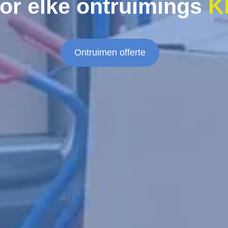
or elke ontruimings
K
Ontruimen offerte